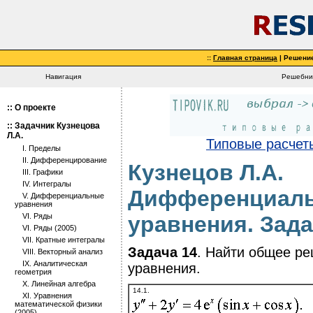
::
Главная страница
| Решени
Навигация
Решебник
::
О проекте
::
Задачник Кузнецова
Л.А.
Типовые расчеты
I. Пределы
II. Дифференцирование
Кузнецов Л.А.
III. Графики
IV. Интегралы
Дифференциал
V. Дифференциальные
уравнения
уравнения. Зада
VI. Ряды
VI. Ряды (2005)
VII. Кратные интегралы
Задача 14
. Найти общее р
VIII. Векторный анализ
IX. Аналитическая
уравнения.
геометрия
X. Линейная алгебра
14.1.
XI. Уравнения
математической физики
(2005)