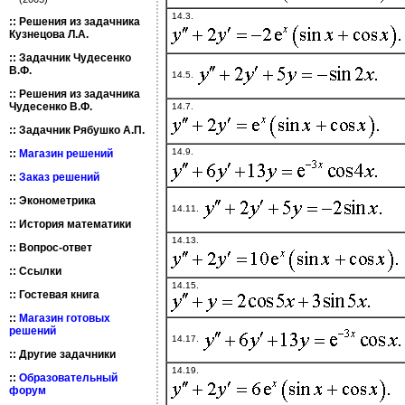
14.3.
::
Решения из задачника
Кузнецова Л.А.
::
Задачник Чудесенко
В.Ф.
14.5.
::
Решения из задачника
Чудесенко В.Ф.
14.7.
::
Задачник Рябушко А.П.
14.9.
::
Магазин решений
::
Заказ решений
::
Эконометрика
14.11.
::
История математики
14.13.
::
Вопрос-ответ
::
Ссылки
14.15.
::
Гостевая книга
::
Магазин готовых
решений
14.17.
::
Другие задачники
14.19.
::
Образовательный
форум