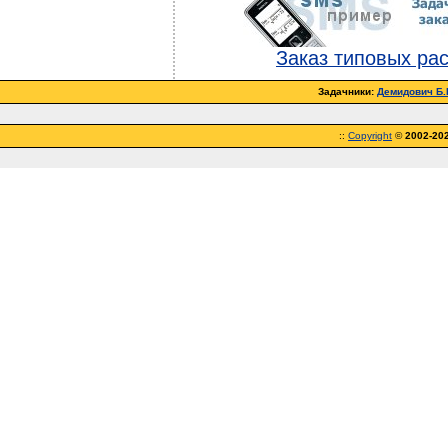
Заказ типовых ра
Задачники:
Демидович Б.П
::
Copyright
©
2002-20