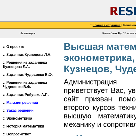
::
Главная страница
| Решени
Навигация
Решебник.Ру / Высшая
Высшая матем
::
О проекте
эконометрика,
::
Задачник Кузнецова Л.А.
::
Решения из задачника
Кузнецов, Чуд
Кузнецова Л.А.
::
Задачник Чудесенко В.Ф.
Администрация
::
Решения из задачника
Чудесенко В.Ф.
приветствует Вас, у
::
Задачник Рябушко А.П.
сайт призван помо
::
Магазин решений
второго курсов тех
::
Заказ решений
высшую математику
::
Эконометрика
механику и сопротив
::
История математики
::
Вопрос-ответ