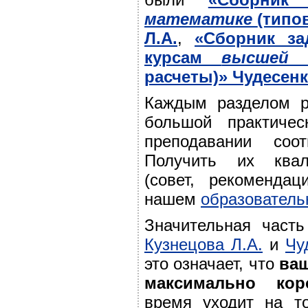
математике
(типо
Л.А.
,
«Сборник з
курсам
высшей
расчеты)» Чудесенк
Каждым разделом р
большой практиче
преподавании соот
Получить их ква
(совет, рекоменда
нашем
образовател
Значительная часть
Кузнецова Л.А.
и
Чу
это означает, что
ваш
максимально кор
время уходит на то