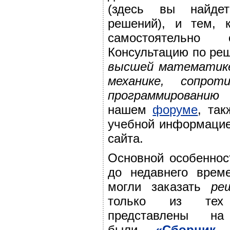
(здесь вы найде
решений), и тем, 
самостоятельно
Консультацию по ре
высшей математике
механике, сопро
программировани
нашем
форуме
, та
учебной информацие
сайта.
Основной особенно
до недавнего врем
могли заказать
ре
только из тех 
представлены н
были
«Сборни