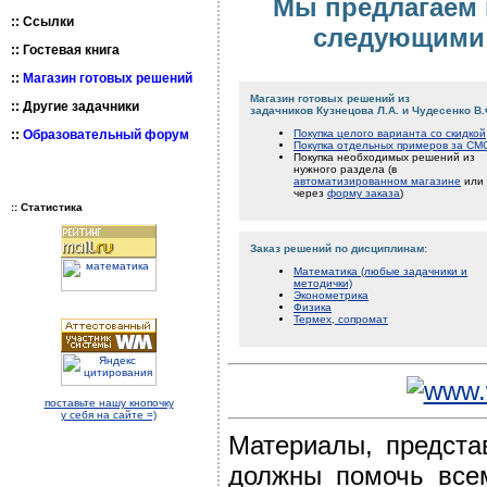
Мы предлагаем 
::
Ссылки
следующими 
::
Гостевая книга
::
Магазин готовых решений
Магазин готовых решений из
::
Другие задачники
задачников Кузнецова Л.А. и Чудесенко В.
::
Образовательный форум
Покупка целого варианта со скидкой
Покупка отдельных примеров за СМ
Покупка необходимых решений из
нужного раздела (в
автоматизированном магазине
или
через
форму заказа
)
:: Статистика
Заказ решений по дисциплинам:
Математика (любые задачники и
методички)
Эконометрика
Физика
Термех, сопромат
поставьте нашу кнопочку
у себя на сайте =)
Материалы, предста
должны помочь всем