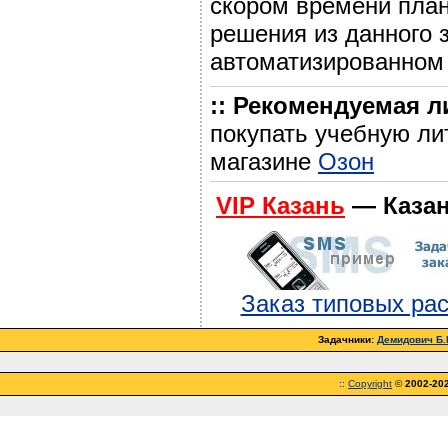
скором времени план
решения из данного 
автоматизированном м
:: Рекомендуемая л
покупать учебную ли
магазине
Озон
VIP Казань
— Казан
Заказ типовых ра
Задачники:
Демидович Б.П
::
Copyright
©
2002-20