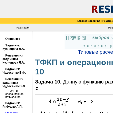
::
Главная страница
| Решени
Навигация
Реш
::
О проекте
::
Задачник
Кузнецова Л.А.
Типовые расчет
::
Решения из
задачника
ТФКП и операционн
Кузнецова Л.А.
10
::
Задачник
Чудесенко В.Ф.
::
Решения из
Задача 10.
Данную функцию разл
задачника
Чудесенко В.Ф.
.
ТФКП и
операционное
исчисление
::
Задачник
Рябушко А.П.