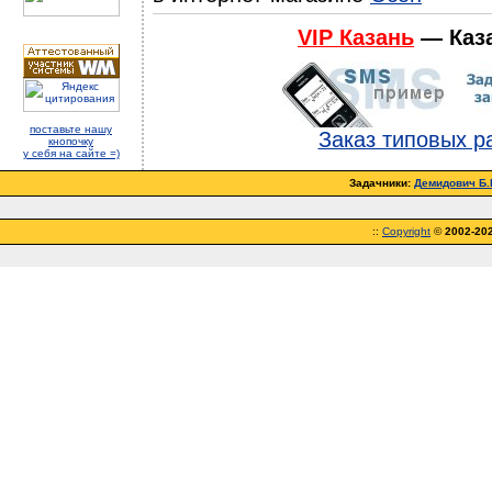
VIP Казань
— Каз
поставьте нашу
Заказ типовых р
кнопочку
у себя на сайте =)
Задачники:
Демидович Б.П
::
Copyright
©
2002-20