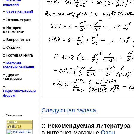
::
Магазин
решений
::
Заказ решений
::
Эконометрика
::
История
математики
::
Вопрос-ответ
::
Ссылки
::
Гостевая книга
::
Магазин
готовых решений
::
Другие
задачники
::
Образовательный
форум
Следующая задача
:: Статистика
:: Рекомендуемая литература
.
в интернет-магазине
Озон