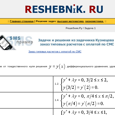
::
Главная страница
| Решение задач:
высшая математика
,
эконометрика
,
::
Решебник.Ру / Задача 1
Заказ типовых расчетов с оплатой по СМС
ые от тождественного нуля решения
дифференциального уравнения, удо
1.2.
1.4.