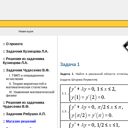
Навигация
::
О проекте
::
Задачник Кузнецова Л.А.
::
Решения из задачника
Кузнецова Л.А.
Задача 1
::
Задачник Чудесенко В.Ф.
Задача 1.
Найти в указанной области отличн
I. ТФКП и операционное
исчисление
(задача Штурма-Лиувилля).
II. Теория вероятностей и
математическая статистика
III. Уравнения математической
1.1.
физики
::
Решения из задачника
Чудесенко В.Ф.
1.3.
::
Задачник Рябушко А.П.
::
Магазин решений