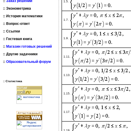
::
Заказ решений
1.5.
::
Эконометрика
::
История математики
1.7.
::
Вопрос-ответ
::
Ссылки
1.9.
::
Гостевая книга
::
Магазин готовых решений
::
Другие задачники
1.11.
::
Образовательный форум
1.13.
:: Статистика
1.15.
1.17.
1.19.