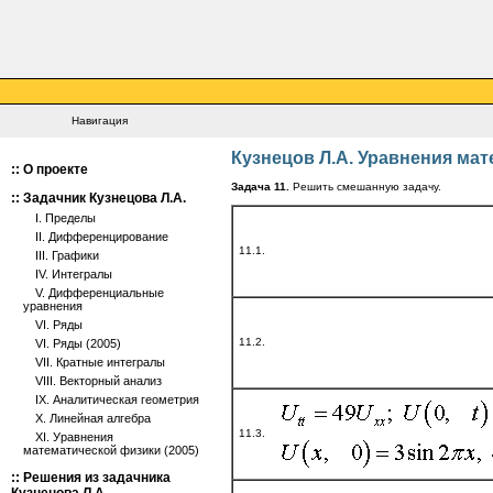
Навигация
Кузнецов Л.А. Уравнения мат
::
О проекте
Задача 11.
Решить смешанную задачу.
::
Задачник Кузнецова Л.А.
I. Пределы
II. Дифференцирование
11.1.
III. Графики
IV. Интегралы
V. Дифференциальные
уравнения
VI. Ряды
11.2.
VI. Ряды (2005)
VII. Кратные интегралы
VIII. Векторный анализ
IX. Аналитическая геометрия
X. Линейная алгебра
11.3.
XI. Уравнения
математической физики (2005)
::
Решения из задачника