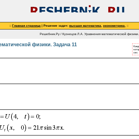
::
Главная страница
| Решение задач:
высшая математика
,
эконометрика
,
::
Решебник.Ру / Кузнецов Л.А. Уравнения математической физики.
ематической физики. Задача 11
Кажд
кото
смс