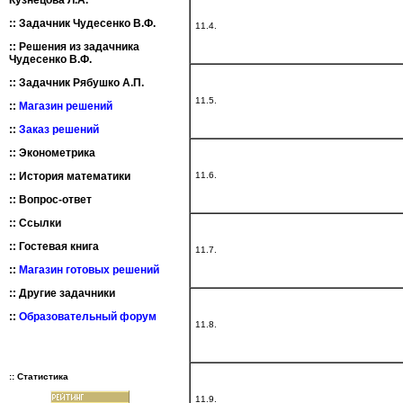
Кузнецова Л.А.
::
Задачник Чудесенко В.Ф.
11.4.
::
Решения из задачника
Чудесенко В.Ф.
::
Задачник Рябушко А.П.
11.5.
::
Магазин решений
::
Заказ решений
::
Эконометрика
11.6.
::
История математики
::
Вопрос-ответ
::
Ссылки
::
Гостевая книга
11.7.
::
Магазин готовых решений
::
Другие задачники
::
Образовательный форум
11.8.
:: Статистика
11.9.