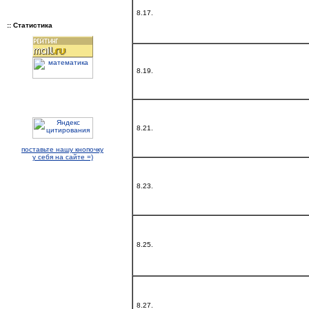
8.17.
:: Статистика
8.19.
8.21.
поставьте нашу кнопочку
у себя на сайте =)
8.23.
8.25.
8.27.