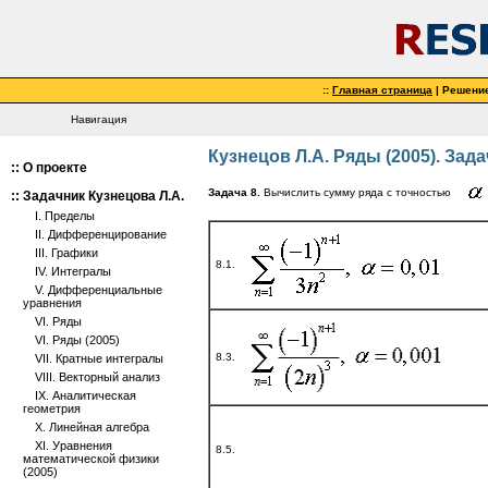
::
Главная страница
| Решени
Навигация
Кузнецов Л.А. Ряды (2005). Зада
::
О проекте
Задача 8.
Вычислить сумму ряда с точностью
::
Задачник Кузнецова Л.А.
I. Пределы
II. Дифференцирование
III. Графики
8.1.
IV. Интегралы
V. Дифференциальные
уравнения
VI. Ряды
VI. Ряды (2005)
8.3.
VII. Кратные интегралы
VIII. Векторный анализ
IX. Аналитическая
геометрия
X. Линейная алгебра
XI. Уравнения
8.5.
математической физики
(2005)