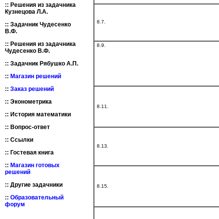
::
Решения из задачника
Кузнецова Л.А.
8.7.
::
Задачник Чудесенко
В.Ф.
::
Решения из задачника
8.9.
Чудесенко В.Ф.
::
Задачник Рябушко А.П.
::
Магазин решений
::
Заказ решений
::
Эконометрика
8.11.
::
История математики
::
Вопрос-ответ
::
Ссылки
8.13.
::
Гостевая книга
::
Магазин готовых
решений
::
Другие задачники
8.15.
::
Образовательный
форум