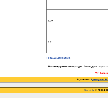
8.29.
8.31.
Предыдущая задача
:: Рекомендуемая литература
. Ремендуем покупат
VIP Казан
Задачники:
Демидович Б.П
::
Copyright
©
2002-20