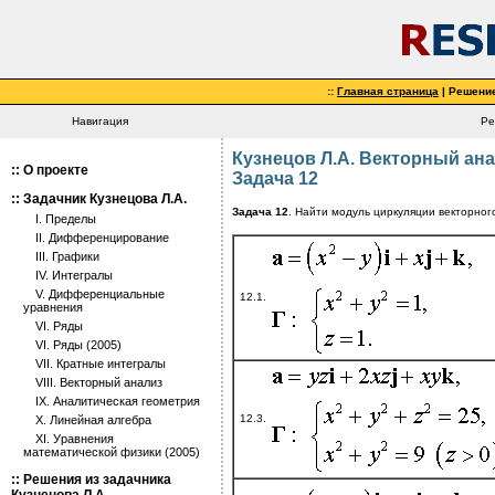
::
Главная страница
| Решени
Навигация
Ре
Кузнецов Л.А. Векторный ана
::
О проекте
Задача 12
::
Задачник Кузнецова Л.А.
Задача 12
. Найти модуль циркуляции векторног
I. Пределы
II. Дифференцирование
III. Графики
IV. Интегралы
V. Дифференциальные
12.1.
уравнения
VI. Ряды
VI. Ряды (2005)
VII. Кратные интегралы
VIII. Векторный анализ
IX. Аналитическая геометрия
12.3.
X. Линейная алгебра
XI. Уравнения
математической физики (2005)
::
Решения из задачника