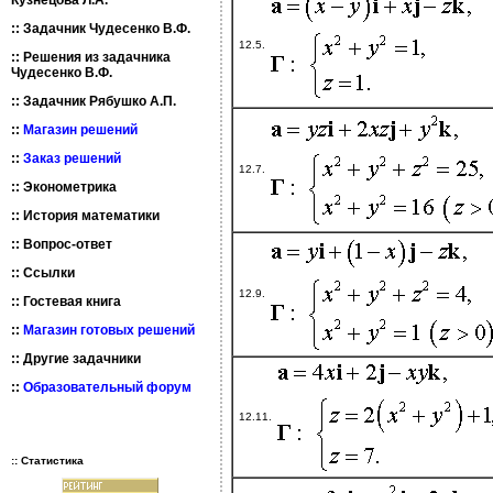
Кузнецова Л.А.
::
Задачник Чудесенко В.Ф.
12.5.
::
Решения из задачника
Чудесенко В.Ф.
::
Задачник Рябушко А.П.
::
Магазин решений
::
Заказ решений
12.7.
::
Эконометрика
::
История математики
::
Вопрос-ответ
::
Ссылки
12.9.
::
Гостевая книга
::
Магазин готовых решений
::
Другие задачники
::
Образовательный форум
12.11.
:: Статистика