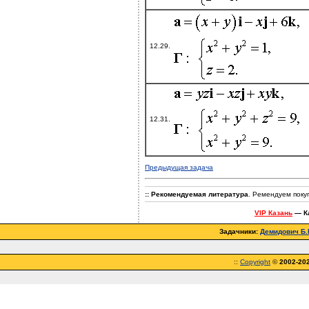
12.29.
12.31.
Предыдущая задача
:: Рекомендуемая литература
. Ремендуем поку
VIP Казань
— Ка
Задачники:
Демидович Б.П
::
Copyright
©
2002-20