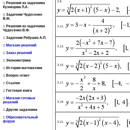
3.9.
::
Решения из задачника
Кузнецова Л.А.
::
Задачник Чудесенко
В.Ф.
::
Решения из задачника
3.11.
Чудесенко В.Ф.
::
Задачник Рябушко А.П.
::
Магазин решений
3.13.
::
Заказ решений
::
Эконометрика
3.15.
::
История математики
::
Вопрос-ответ
3.17.
::
Ссылки
::
Гостевая книга
::
Магазин готовых
3.19.
решений
::
Другие задачники
::
Образовательный
форум
3.21.