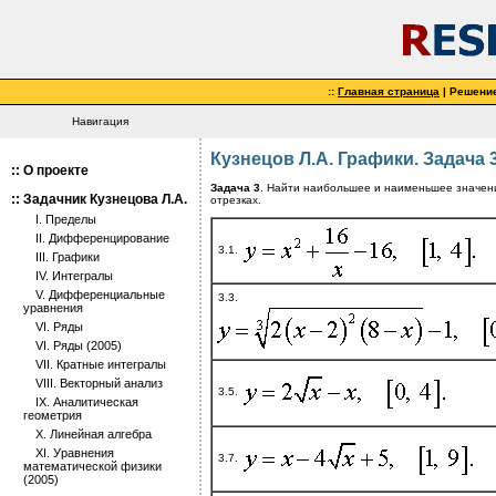
::
Главная страница
| Решени
Навигация
Кузнецов Л.А. Графики. Задача 
::
О проекте
Задача 3
. Найти наибольшее и наименьшее значен
::
Задачник Кузнецова Л.А.
отрезках.
I. Пределы
II. Дифференцирование
3.1.
III. Графики
IV. Интегралы
V. Дифференциальные
3.3.
уравнения
VI. Ряды
VI. Ряды (2005)
VII. Кратные интегралы
VIII. Векторный анализ
3.5.
IX. Аналитическая
геометрия
X. Линейная алгебра
XI. Уравнения
3.7.
математической физики
(2005)