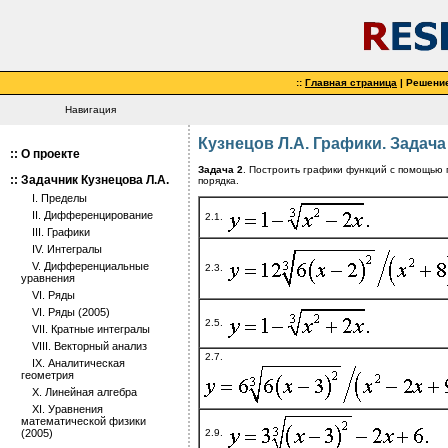
::
Главная страница
| Решени
Навигация
Кузнецов Л.А. Графики. Задача
::
О проекте
Задача 2
. Построить графики функций с помощью 
::
Задачник Кузнецова Л.А.
порядка.
I. Пределы
II. Дифференцирование
2.1.
III. Графики
IV. Интегралы
V. Дифференциальные
2.3.
уравнения
VI. Ряды
VI. Ряды (2005)
2.5.
VII. Кратные интегралы
VIII. Векторный анализ
2.7.
IX. Аналитическая
геометрия
X. Линейная алгебра
XI. Уравнения
математической физики
2.9.
(2005)