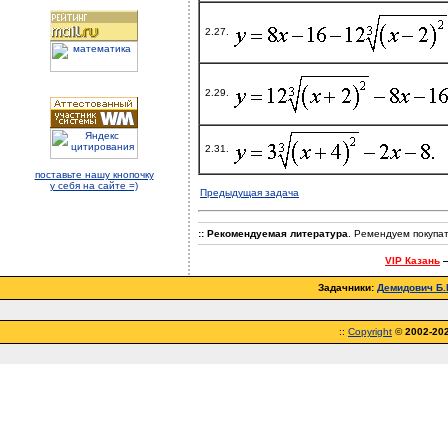
2.27.
2.29.
2.31.
поставьте нашу кнопочку
у себя на сайте =)
Предыдущая задача
:: Рекомендуемая литература
. Ремендуем покупа
VIP Казань
—
Задачники:
Демидович Б.П
::
Copyright
©
2002-20