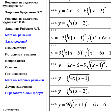
::
Решения из задачника
Кузнецова Л.А.
2.11.
::
Задачник Чудесенко В.Ф.
::
Решения из задачника
Чудесенко В.Ф.
2.13.
::
Задачник Рябушко А.П.
2.15.
::
Магазин решений
::
Заказ решений
2.17.
::
Эконометрика
::
История математики
::
Вопрос-ответ
2.19.
::
Ссылки
::
Гостевая книга
2.21.
::
Магазин готовых решений
::
Другие задачники
2.23.
::
Образовательный форум
2.25.
:: Статистика