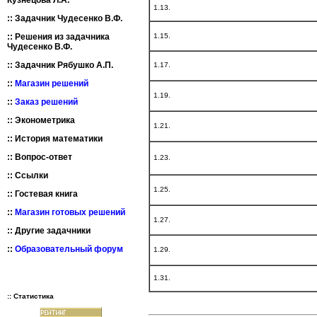
Кузнецова Л.А.
1.13.
::
Задачник Чудесенко В.Ф.
1.15.
::
Решения из задачника
Чудесенко В.Ф.
::
Задачник Рябушко А.П.
1.17.
::
Магазин решений
1.19.
::
Заказ решений
::
Эконометрика
1.21.
::
История математики
::
Вопрос-ответ
1.23.
::
Ссылки
1.25.
::
Гостевая книга
::
Магазин готовых решений
1.27.
::
Другие задачники
::
Образовательный форум
1.29.
1.31.
:: Статистика