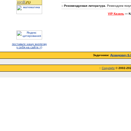
:: Рекомендуемая литература
. Ремендуем поку
VIP Казань
— Ка
поставьте нашу кнопочку
у себя на сайте =)
Задачники:
Демидович Б.П
::
Copyright
©
2002-20