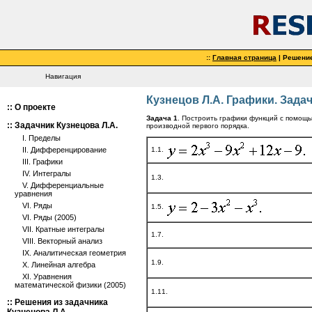
::
Главная страница
| Решени
Навигация
Кузнецов Л.А. Графики. Задач
::
О проекте
Задача 1
. Построить графики функций с помощ
::
Задачник Кузнецова Л.А.
производной первого порядка.
I. Пределы
1.1.
II. Дифференцирование
III. Графики
IV. Интегралы
1.3.
V. Дифференциальные
уравнения
VI. Ряды
1.5.
VI. Ряды (2005)
VII. Кратные интегралы
1.7.
VIII. Векторный анализ
IX. Аналитическая геометрия
1.9.
X. Линейная алгебра
XI. Уравнения
математической физики (2005)
1.11.
::
Решения из задачника