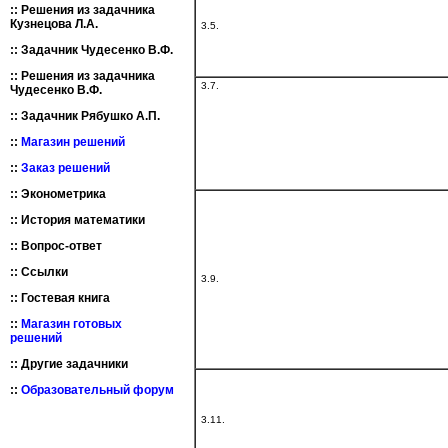
::
Решения из задачника
Кузнецова Л.А.
3.5.
::
Задачник Чудесенко В.Ф.
::
Решения из задачника
3.7.
Чудесенко В.Ф.
::
Задачник Рябушко А.П.
::
Магазин решений
::
Заказ решений
::
Эконометрика
::
История математики
::
Вопрос-ответ
::
Ссылки
3.9.
::
Гостевая книга
::
Магазин готовых
решений
::
Другие задачники
::
Образовательный форум
3.11.