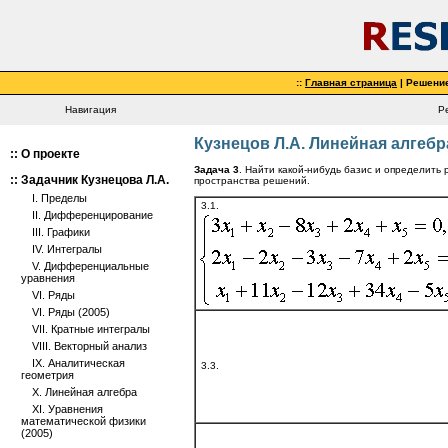
::
Главная страница
| Решени
Навигация
Р
Кузнецов Л.А. Линейная алгебра
::
О проекте
Задача 3
. Найти какой-нибудь базис и определить
::
Задачник Кузнецова Л.А.
пространства решений.
I. Пределы
3.1.
II. Дифференцирование
III. Графики
IV. Интегралы
V. Дифференциальные
уравнения
VI. Ряды
VI. Ряды (2005)
VII. Кратные интегралы
VIII. Векторный анализ
IX. Аналитическая
3.3.
геометрия
X. Линейная алгебра
XI. Уравнения
математической физики
(2005)