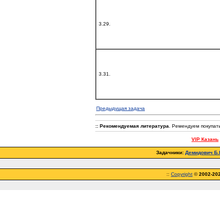
3.29.
3.31.
Предыдущая задача
:: Рекомендуемая литература
. Ремендуем покупат
VIP Казань
Задачники:
Демидович Б.П
::
Copyright
©
2002-20