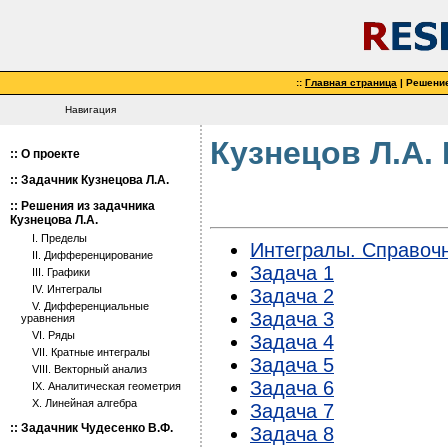
::
Главная страница
| Решени
Навигация
Кузнецов Л.А.
::
О проекте
::
Задачник Кузнецова Л.А.
::
Решения из задачника
Кузнецова Л.А.
I. Пределы
Интегралы. Справоч
II. Дифференцирование
Задача 1
III. Графики
IV. Интегралы
Задача 2
V. Дифференциальные
Задача 3
уравнения
VI. Ряды
Задача 4
VII. Кратные интегралы
Задача 5
VIII. Векторный анализ
Задача 6
IX. Аналитическая геометрия
X. Линейная алгебра
Задача 7
::
Задачник Чудесенко В.Ф.
Задача 8