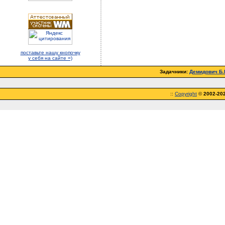
поставьте нашу кнопочку
у себя на сайте =)
Задачники:
Демидович Б.П
::
Copyright
©
2002-20