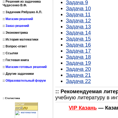
Задача 9
::
Решения из задачника
Чудесенко В.Ф.
Задача 10
::
Задачник Рябушко А.П.
Задача 11
::
Магазин решений
Задача 12
Задача 13
::
Заказ решений
Задача 14
::
Эконометрика
Задача 15
::
История математики
Задача 16
::
Вопрос-ответ
Задача 17
::
Ссылки
Задача 18
::
Гостевая книга
Задача 19
::
Магазин готовых решений
Задача 20
::
Другие задачники
Задача 21
Задача 22
::
Образовательный форум
:: Рекомендуемая лите
учебную литературу в ин
:: Статистика
VIP Казань
— Каза