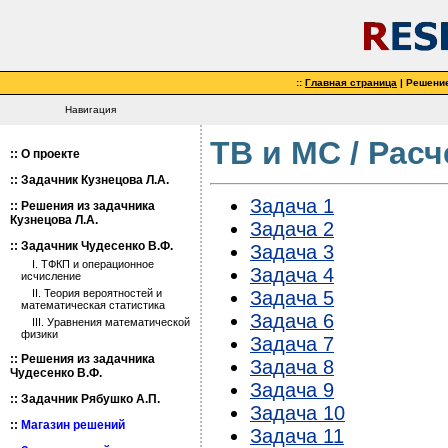
::
Главная страница
| Решени
Навигация
ТВ и МС / Рас
::
О проекте
::
Задачник Кузнецова Л.А.
Задача 1
::
Решения из задачника
Кузнецова Л.А.
Задача 2
::
Задачник Чудесенко В.Ф.
Задача 3
I. ТФКП и операционное
Задача 4
исчисление
Задача 5
II. Теория вероятностей и
математическая статистика
Задача 6
III. Уравнения математической
физики
Задача 7
::
Решения из задачника
Задача 8
Чудесенко В.Ф.
Задача 9
::
Задачник Рябушко А.П.
Задача 10
::
Магазин решений
Задача 11